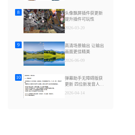
8
头像飘屏插件获更新
提升插件可玩性
2026-03-20
9
高清场景输出 让输出
画面更佳精美
2026-06-09
10
弹幕助手无障碍版获
更新 四位新发音人上
线
2026-04-14