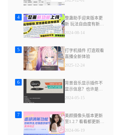
2023-12-01
4
整蛊助手迎来版本更
新 玩法自由度有新突
破
2024-08-14
5
打字机插件 打造观看
直播全新体验
2025-12-24
6
背景音乐显示插件不
显示信息？也许是用
了内测版播放器
2024-05-15
7
美颜摄像头版本更新
至1.2.7 看看都更新了
什么
2024-06-19