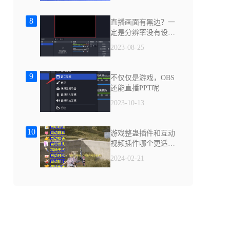
8
直播画面有黑边？一
定是分辨率没有设置
好
2023-08-25
9
不仅仅是游戏，OBS
还能直播PPT呢
2023-10-13
10
游戏整蛊插件和互动
视频插件哪个更适合
你？
2024-02-21