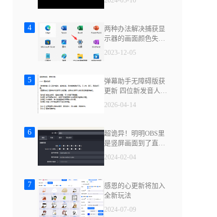
2024-05-10
4
两种办法解决捕获显
示器的画面颜色失真
发灰的问题
2023-12-05
5
弹幕助手无障碍版获
更新 四位新发音人上
线
2026-04-14
6
超诡异！明明OBS里
是竖屏画面到了直播
间却是横屏
2024-02-04
7
感恩的心更新将加入
全新玩法
2024-07-09