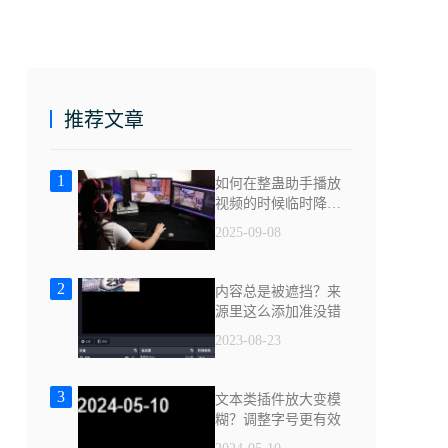
推荐文章
1
如何在整蛊助手播放
视频的时候临时降低
直播间其它声音
2025-09-08
2
内容总是被遮挡？来
源里这么添加准没错
2023-08-23
3
文本类插件放大变模
糊？调整字号更有效