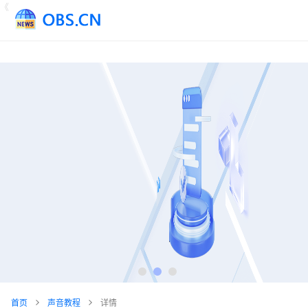
《
首页
声音教程
详情