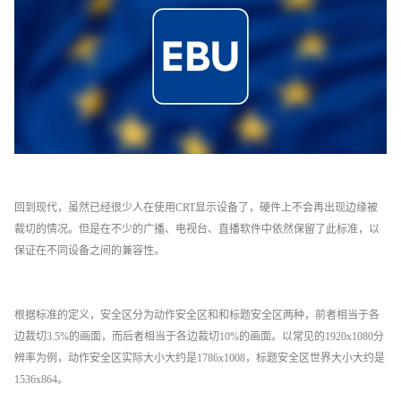
回到现代，虽然已经很少人在使用CRT显示设备了，硬件上不会再出现边缘被
裁切的情况。但是在不少的广播、电视台、直播软件中依然保留了此标准，以
保证在不同设备之间的兼容性。
根据标准的定义，安全区分为动作安全区和和标题安全区两种，前者相当于各
边裁切3.5%的画面，而后者相当于各边裁切10%的画面。以常见的1920x1080分
辨率为例，动作安全区实际大小大约是1786x1008，标题安全区世界大小大约是
1536x864。